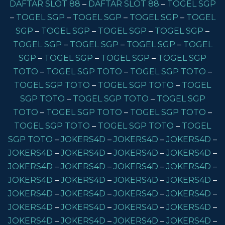
DAFTAR SLOT 88
–
DAFTAR SLOT 88
–
TOGEL SGP
–
TOGEL SGP
–
TOGEL SGP
–
TOGEL SGP
–
TOGEL
SGP
–
TOGEL SGP
–
TOGEL SGP
–
TOGEL SGP
–
TOGEL SGP
–
TOGEL SGP
–
TOGEL SGP
–
TOGEL
SGP
–
TOGEL SGP
–
TOGEL SGP
–
TOGEL SGP
TOTO
–
TOGEL SGP TOTO
–
TOGEL SGP TOTO
–
TOGEL SGP TOTO
–
TOGEL SGP TOTO
–
TOGEL
SGP TOTO
–
TOGEL SGP TOTO
–
TOGEL SGP
TOTO
–
TOGEL SGP TOTO
–
TOGEL SGP TOTO
–
TOGEL SGP TOTO
–
TOGEL SGP TOTO
–
TOGEL
SGP TOTO
–
JOKERS4D
–
JOKERS4D
–
JOKERS4D
–
JOKERS4D
–
JOKERS4D
–
JOKERS4D
–
JOKERS4D
–
JOKERS4D
–
JOKERS4D
–
JOKERS4D
–
JOKERS4D
–
JOKERS4D
–
JOKERS4D
–
JOKERS4D
–
JOKERS4D
–
JOKERS4D
–
JOKERS4D
–
JOKERS4D
–
JOKERS4D
–
JOKERS4D
–
JOKERS4D
–
JOKERS4D
–
JOKERS4D
–
JOKERS4D
–
JOKERS4D
–
JOKERS4D
–
JOKERS4D
–