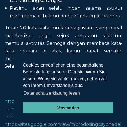
tak kau sangka-sangka.
Pagimu akan selalu indah selama syukur
menggema di hatimu dan bergelung di lidahmu.
Itulah 20 kata-kata mutiara pagi islami yang dapat
memberikan angin sejuk untukmu sebelum
memulai aktivitas. Semoga dengan membaca kata-
kata mutiara di atas, kamu dapat semakin
menyadari kebesaran Tuhan Semesta Alam.
Cookies ermöglichen eine bestmögliche
Selamat memulai hari dengan baik!
Bereitstellung unserer Dienste. Wenn Sie
LIVETOTOBET
–
LIVETOTOBET
–
unsere Webseite weiter nutzen, gehen wir
von Ihrem Einverständnis aus.
https://wieohumla.survey.karnali.gov.np/
–
Datenschutzerklärung lesen
https://wieodailekh.survey.karnali.gov.np/
–
https://sites.google.com/view/braddockgrease/home
Verstanden
–
https://sites.google.com/view/enigmaths/home
–
https://sites.google.com/view/donaldgrasse/home
–
https://sites.google.com/view/microdosingpsychedeli