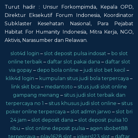
Turut hadir : Unsur Forkompimda, Kepala OPD,
Direktur Eksekutif Forum Indonesia, Koordinator
Subklaster Kesehatan Nasional, Para Pejabat
Habitat For Humanity Indonesia, Mitra Kerja, NGO,
Aktivis, Narasumber dan Relawan.
slot4d login
–
slot deposit pulsa indosat
–
bo slot
online terbaik
–
daftar slot pakai dana
–
daftar slot
via gopay
–
depo bola online
–
judi slot bet kecil
–
klik4d login
–
kumpulan situs judi bola terpercaya
–
link skit bca
–
medantoto
–
situs judi sloit online
gampang menang
–
situs judi slot terbaik dan
terpercaya no 1
–
situs khusus judi slot online
–
situs
poker online terpercaya
–
slot admin jarwo
–
slot bri
24 jam
–
slot deposit dana
–
slot deposit pulsa 10
ribu
–
slot online deposit pulsa
–
agen sbobet88
terpercaya
–
play1628 slot
–
jokers123 slot
–
daftar