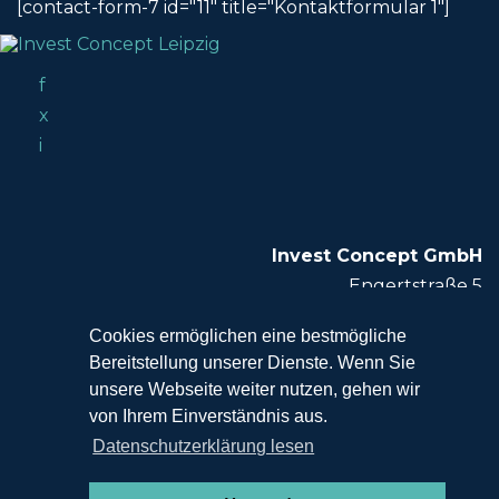
[contact-form-7 id="11" title="Kontaktformular 1"]
f
x
i
Invest Concept GmbH
Engertstraße 5
04177 Leipzig
Cookies ermöglichen eine bestmögliche
Bereitstellung unserer Dienste. Wenn Sie
T +49 (0) 341 21829780
unsere Webseite weiter nutzen, gehen wir
info@invest-concept-leipzig.de
von Ihrem Einverständnis aus.
Datenschutzerklärung lesen
© 2019-2026 Invest Concept GmbH