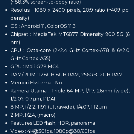
(~88.3% screen-to-body ratio)
Resolusi : 1080 x 2400 pixels, 20:9 ratio (~409 ppi
density)
OS : Android 11, ColorOS 11.3
Chipset : MediaTek MT6877 Dimensity 900 5G (6
nm)
CPU : Octa-core (2×2.4 GHz Cortex-A78 & 6×2.0
GHz Cortex-A55)
GPU : Mali-G78 MC4
RAM/ROM : 128GB 8GB RAM, 256GB 12GB RAM
Memori Eksternal: No
Kamera Utama : Triple 64 MP, f/1.7, 26mm (wide),
1/2.0?, 0.7µm, PDAF
8 MP, f/2.2, 119? (ultrawide), 1/4.0?, 1.12µm
2 MP, f/2.4, (macro)
Features LED flash, HDR, panorama
Video : 4K@30fps, 1080p@30/60fps