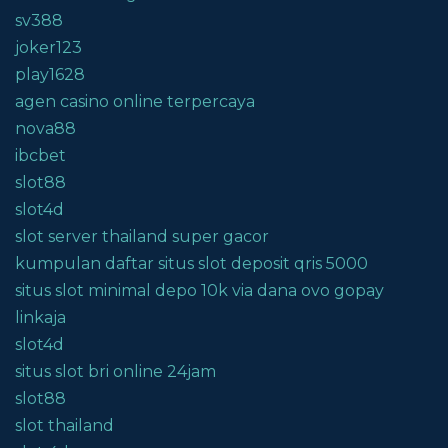
sv388
joker123
play1628
agen casino online terpercaya
nova88
ibcbet
slot88
slot4d
slot server thailand super gacor
kumpulan daftar situs slot deposit qris 5000
situs slot minimal depo 10k via dana ovo gopay
linkaja
slot4d
situs slot bri online 24jam
slot88
slot thailand