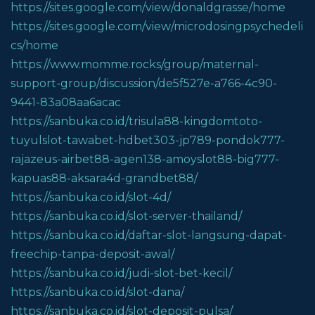
https://sites.google.com/view/donaldgrasse/home
https://sites.google.com/view/microdosingpsychedeli
cs/home
https://www.momme.rocks/group/maternal-
support-group/discussion/de5f527e-a766-4c90-
9441-83a08aa6acac
https://sanbuka.co.id/trisula88-kingdomtoto-
tuyulslot-tawabet-hdbet303-jp789-pondok777-
rajazeus-airbet88-agen138-amoyslot88-big777-
kapuas88-aksara4d-grandbet88/
https://sanbuka.co.id/slot-4d/
https://sanbuka.co.id/slot-server-thailand/
https://sanbuka.co.id/daftar-slot-langsung-dapat-
freechip-tanpa-deposit-awal/
https://sanbuka.co.id/judi-slot-bet-kecil/
https://sanbuka.co.id/slot-dana/
https://sanbuka.co.id/slot-deposit-pulsa/