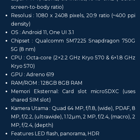
screen-to-body ratio)
Resolusi : 1080 x 2408 pixels, 20:9 ratio (~400 ppi
density)
OS : Android 11, One UI 3.1
Chipset : Qualcomm SM7225 Snapdragon 750G
5G (8 nm)
CPU : Octa-core (2×2.2 GHz Kryo 570 & 6×1.8 GHz
Kryo 570)
GPU : Adreno 619
RAM/ROM : 128GB 8GB RAM
Memori Eksternal: Card slot microSDXC (uses
shared SIM slot)
Kamera Utama : Quad 64 MP, f/1.8, (wide), PDAF, 8
MP, f/2.2, (ultrawide), 1.12µm, 2 MP, f/2.4, (macro), 2
MP, f/2.4, (depth)
Features LED flash, panorama, HDR