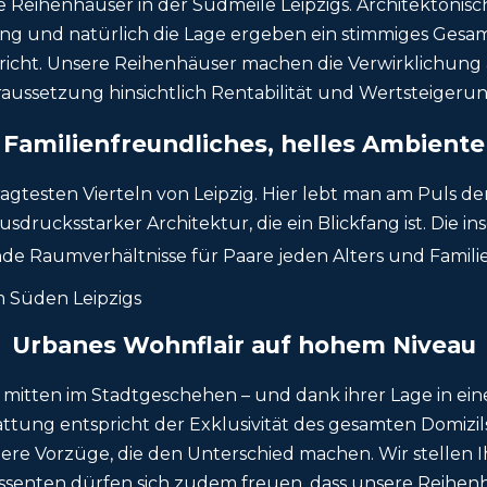
ive Reihenhäuser in der Südmeile Leipzigs. Architektoni
g und natürlich die Lage ergeben ein stimmiges Gesam
richt. Unsere Reihenhäuser machen die Verwirklichung
raussetzung hinsichtlich Rentabilität und Wertsteigerun
Familienfreundliches, helles Ambiente
gtesten Vierteln von Leipzig. Hier lebt man am Puls der
rucksstarker Architektur, die ein Blickfang ist. Die in
e Raumverhältnisse für Paare jeden Alters und Familie
Urbanes Wohnflair auf hohem Niveau
 mitten im Stadtgeschehen – und dank ihrer Lage in e
attung entspricht der Exklusivität des gesamten Domiz
itere Vorzüge, die den Unterschied machen. Wir stellen I
essenten dürfen sich zudem freuen, dass unsere Reihen