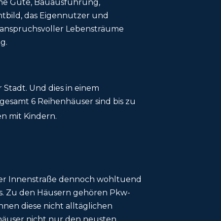
sche Güte, Bauausführung,
tbild, das Eigennutzer und
 anspruchsvoller Lebensträume
g.
 Stadt. Und dies in einem
sgesamt 6 Reihenhäuser sind bis zu
n mit Kindern.
iner Innenstraße dennoch wohltuend
ils. Zu den Häusern gehören Pkw-
hnen diese nicht alltäglichen
häuser nicht nur den neusten