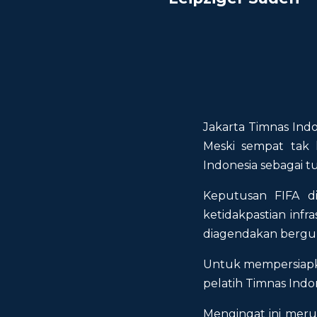
Jakarta Timnas Indo
Meski sempat tak 
Indonesia sebagai t
Keputusan FIFA d
ketidakpastian infr
diagendakan bergul
Untuk mempersiapka
pelatih Timnas Indo
Mengingat ini meru